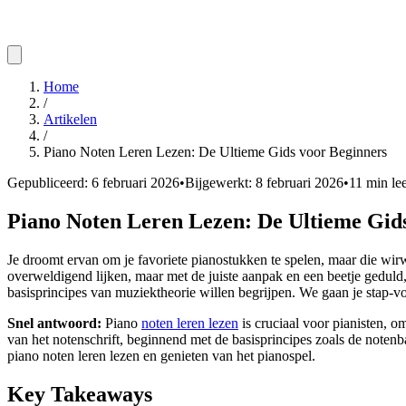
Home
/
Artikelen
/
Piano Noten Leren Lezen: De Ultieme Gids voor Beginners
Gepubliceerd:
6 februari 2026
•
Bijgewerkt:
8 februari 2026
•
11
min lee
Piano Noten Leren Lezen: De Ultieme Gid
Je droomt ervan om je favoriete pianostukken te spelen, maar die wirwa
overweldigend lijken, maar met de juiste aanpak en een beetje geduld,
basisprincipes van muziektheorie willen begrijpen. We gaan je stap-voo
Snel antwoord:
Piano
noten leren lezen
is cruciaal voor pianisten, om
van het notenschrift, beginnend met de basisprincipes zoals de noten
piano noten leren lezen en genieten van het pianospel.
Key Takeaways