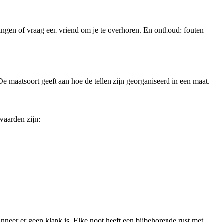
ningen of vraag een vriend om je te overhoren. En onthoud: fouten
e maatsoort geeft aan hoe de tellen zijn georganiseerd in een maat.
waarden zijn:
nneer er geen klank is. Elke noot heeft een bijbehorende rust met