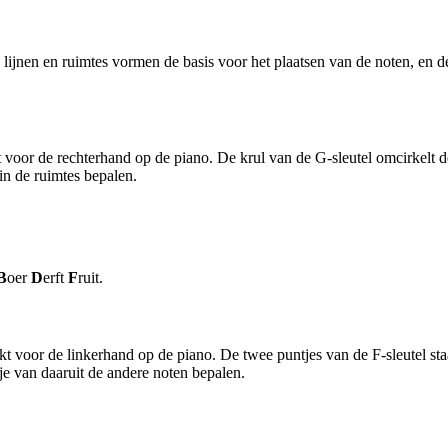
lijnen en ruimtes vormen de basis voor het plaatsen van de noten, en de
 voor de rechterhand op de piano. De krul van de G-sleutel omcirkelt de
in de ruimtes bepalen.
B
oer
D
erft
F
ruit.
t voor de linkerhand op de piano. De twee puntjes van de F-sleutel sta
 je van daaruit de andere noten bepalen.