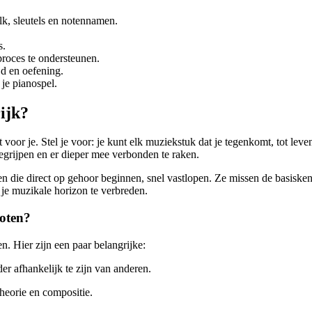
alk, sleutels en notennamen.
s.
roces te ondersteunen.
jd en oefening.
je pianospel.
ijk?
voor je. Stel je voor: je kunt elk muziekstuk dat je tegenkomt, tot leve
egrijpen en er dieper mee verbonden te raken.
ngen die direct op gehoor beginnen, snel vastlopen. Ze missen de basiske
 je muzikale horizon te verbreden.
noten?
n. Hier zijn een paar belangrijke:
er afhankelijk te zijn van anderen.
heorie en compositie.