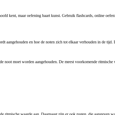
hoofd kent, maar oefening baart kunst. Gebruik flashcards, online oefe
rdt aangehouden en hoe de noten zich tot elkaar verhouden in de tijd. D
ng de noot moet worden aangehouden. De meest voorkomende ritmische 
de ritmische waarde aan. Daarnaast zijn er ook rusten, die aangeven wa