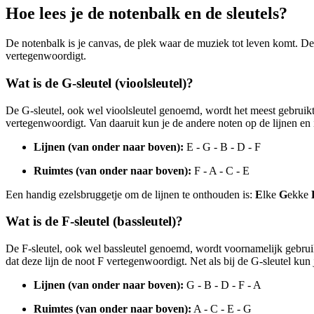
Hoe lees je de notenbalk en de sleutels?
De notenbalk is je canvas, de plek waar de muziek tot leven komt. De 
vertegenwoordigt.
Wat is de G-sleutel (vioolsleutel)?
De G-sleutel, ook wel vioolsleutel genoemd, wordt het meest gebruikt
vertegenwoordigt. Van daaruit kun je de andere noten op de lijnen en 
Lijnen (van onder naar boven):
E - G - B - D - F
Ruimtes (van onder naar boven):
F - A - C - E
Een handig ezelsbruggetje om de lijnen te onthouden is:
E
lke
G
ekke
Wat is de F-sleutel (bassleutel)?
De F-sleutel, ook wel bassleutel genoemd, wordt voornamelijk gebruik
dat deze lijn de noot F vertegenwoordigt. Net als bij de G-sleutel kun
Lijnen (van onder naar boven):
G - B - D - F - A
Ruimtes (van onder naar boven):
A - C - E - G