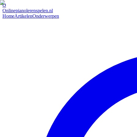
O
Onlinepianolerenspelen.nl
Home
Artikelen
Onderwerpen