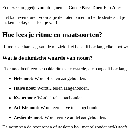
Een ezelsbruggetje voor de lijnen is:
G
oede
B
oys
D
oen
F
ijn
A
lles.
Het kan even duren voordat je de notennamen in beide sleutels uit je 
maken is oké, daar leer je van!
Hoe lees je ritme en maatsoorten?
Ritme is de hartslag van de muziek. Het bepaalt hoe lang elke noot wo
Wat is de ritmische waarde van noten?
Elke noot heeft een bepaalde ritmische waarde, die aangeeft hoe la
Hele noot:
Wordt 4 tellen aangehouden.
Halve noot:
Wordt 2 tellen aangehouden.
Kwartnoot:
Wordt 1 tel aangehouden.
Achtste noot:
Wordt een halve tel aangehouden.
Zestiende noot:
Wordt een kwart tel aangehouden.
De vorm van de noot (open of gesloten bol, met of zonder stok) geeft 