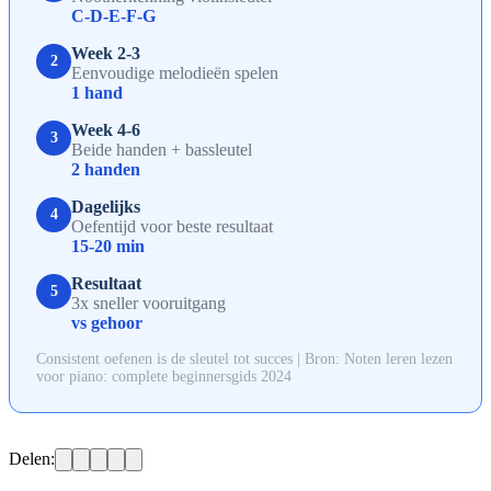
C-D-E-F-G
Week 2-3
2
Eenvoudige melodieën spelen
1 hand
Week 4-6
3
Beide handen + bassleutel
2 handen
Dagelijks
4
Oefentijd voor beste resultaat
15-20 min
Resultaat
5
3x sneller vooruitgang
vs gehoor
Consistent oefenen is de sleutel tot succes | Bron: Noten leren lezen
voor piano: complete beginnersgids 2024
Delen: