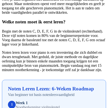
gehoor. Maar notenlezen opent veel meer mogelijkheden en geeft je
toegang tot alle geschreven pianomuziek. Het is aan te raden om
beide vaardigheden parallel te ontwikkelen.
Welke noten moet ik eerst leren?
Begin met de noten C, D, E, F, G in de violinsleutel (rechterhand).
Deze vijf noten komen in 80% van de beginnersrepertoire voor.
Voeg daarna de bassleutel toe met de noten C, D, E, F, G een octaaf
lager voor je linkerhand.
Noten leren lezen voor piano is een investering die zich dubbel en
dwars terugbetaalt. Met geduld, de juiste methode en dagelijkse
oefening kun je binnen enkele maanden toegang krijgen tot een
onuitputtelijke bron van pianomuziek. Begin vandaag nog met 15
minuten nootherkenning - je toekomstige zelf zal je dankbaar zijn.
Noten Leren Lezen: 6-Weken Roadmap
Van beginner tot basis notenleesvaardigheid
Week 1
1
Nootherkenning violinsleutel