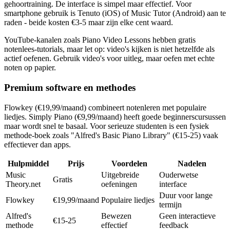
gehoortraining. De interface is simpel maar effectief. Voor
smartphone gebruik is Tenuto (iOS) of Music Tutor (Android) aan te
raden - beide kosten €3-5 maar zijn elke cent waard.
YouTube-kanalen zoals Piano Video Lessons hebben gratis
notenlees-tutorials, maar let op: video's kijken is niet hetzelfde als
actief oefenen. Gebruik video's voor uitleg, maar oefen met echte
noten op papier.
Premium software en methodes
Flowkey (€19,99/maand) combineert notenleren met populaire
liedjes. Simply Piano (€9,99/maand) heeft goede beginnerscursussen
maar wordt snel te basaal. Voor serieuze studenten is een fysiek
methode-boek zoals "Alfred's Basic Piano Library" (€15-25) vaak
effectiever dan apps.
Hulpmiddel
Prijs
Voordelen
Nadelen
Music
Uitgebreide
Ouderwetse
Gratis
Theory.net
oefeningen
interface
Duur voor lange
Flowkey
€19,99/maand
Populaire liedjes
termijn
Alfred's
Bewezen
Geen interactieve
€15-25
methode
effectief
feedback