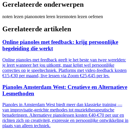
Gerelateerde onderwerpen
noten lezen piano
noten leren lezen
noten lezen oefenen
Gerelateerde artikelen
Online pianoles met feedback: krijg persoonlijke
begeleiding die werkt
Online pianoles met feedback geeft je het beste van twee werelden:
je leert wanneer het jou uitkomt, maar krijgt wel persoonlijke
correcties op je speeltechniek. Platforms met video-feedback kosten
€15-€30 per maand, live lessen via Zoom €25-€45 per les.
Pianoles Amsterdam West: Creatieve en Alternatieve
Lesmethoden
Pianoles in Amsterdam West biedt meer dan klassieke training —
van improvisatie-gerichte methodes tot muziektherapeutische
benaderingen. Alternatieve pianolessen kosten €40-€70 per uur en
richten zich op creativiteit, expressie en persoonlijke ontwikkeling in
plaats van alleen techniek.