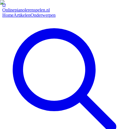
O
Onlinepianolerenspelen.nl
Home
Artikelen
Onderwerpen