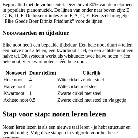
Begin altijd met de violinsleutel. Deze bevat 80% van de melodieën
in populaire pianomuziek. De lijnen van onder naar boven zijn: E,
G, B, D, F. De tussenruimtes zijn: F, A, C, E. Een ezelsbruggetje:
"Elke Goede Boer Drinkt Frisdrank" voor de lijnen.
Nootwaarden en tijdsduur
Elke noot heeft een bepaalde tijdsduur. Een hele noot duurt 4 tellen,
een halve noot 2 tellen, een kwartnoot 1 tel, en een achtste noot een
halve tel. Dit systeem werkt als wiskunde: twee halve noten = één
hele noot, vier kwart noten = één hele noot.
Nootsoort
Duur (tellen)
Uiterlijk
Hele noot
4
Witte cirkel zonder steel
Halve noot
2
Witte cirkel met steel
Kwartnoot
1
Zwarte cirkel met steel
Achtste noot
0,5
Zwarte cirkel met steel en vlaggetje
Stap voor stap: noten leren lezen
Noten leren lezen is als een nieuwe taal leren - je hebt structuur en
geduld nodig. Volg deze stappen in volgorde voor het beste