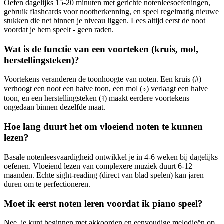
Oefen dagelijks 15-20 minuten met gerichte notenleesoefeningen,
gebruik flashcards voor nootherkenning, en speel regelmatig nieuwe
stukken die net binnen je niveau liggen. Lees altijd eerst de noot
voordat je hem speelt - geen raden.
Wat is de functie van een voorteken (kruis, mol,
herstellingsteken)?
Voortekens veranderen de toonhoogte van noten. Een kruis (#)
verhoogt een noot een halve toon, een mol (♭) verlaagt een halve
toon, en een herstellingsteken (♮) maakt eerdere voortekens
ongedaan binnen dezelfde maat.
Hoe lang duurt het om vloeiend noten te kunnen
lezen?
Basale notenleesvaardigheid ontwikkel je in 4-6 weken bij dagelijks
oefenen. Vloeiend lezen van complexere muziek duurt 6-12
maanden. Echte sight-reading (direct van blad spelen) kan jaren
duren om te perfectioneren.
Moet ik eerst noten leren voordat ik piano speel?
Nee, je kunt beginnen met akkoorden en eenvoudige melodieën op