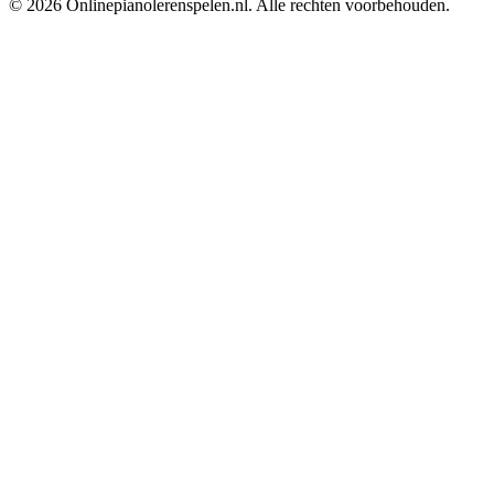
©
2026
Onlinepianolerenspelen.nl
. Alle rechten voorbehouden.