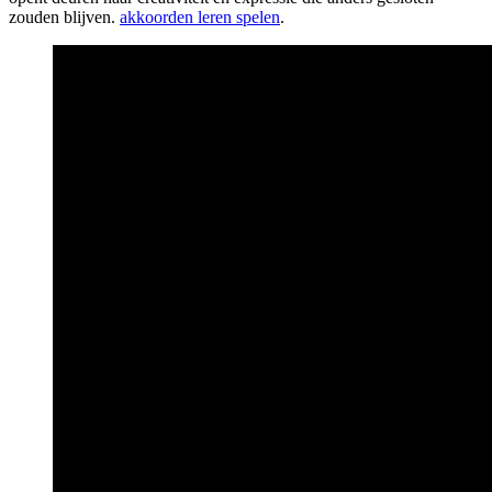
zouden blijven.
akkoorden leren spelen
.