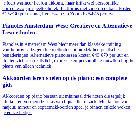
je leert wanneer het jou uitkomt, maar krijgt wel persoonlijke
correcties op je speeltechniek. Platforms met video-feedback kosten
€15-€30 per maand, live lessen via Zoom €25-€45 per les.
Pianoles Amsterdam West: Creatieve en Alternatieve
Lesmethoden
Pianoles in Amsterdam West biedt meer dan klassieke training —
van improvisatie-gerichte methodes tot muziektherapeutische
benaderingen. Alternatieve pianolessen kosten €40-€70 per uur en
richten zich op creativiteit, expressie en persoonlijke ontwikkeling in
plaats van alleen techniek.
Akkoorden leren spelen op de piano: een complete
gids
Akkoorden op piano bestaan uit minimaal drie noten die tegelijk
klinken en vormen de basis van bijna alle muziek. Met kennis van
majeur, mineur en septiemakkoorden speel je binnen enkele weken
je eerste liedjes.