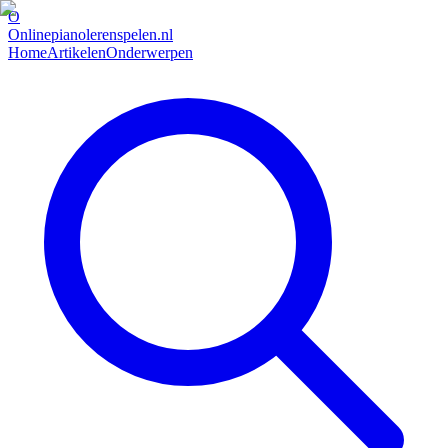
O
Onlinepianolerenspelen.nl
Home
Artikelen
Onderwerpen