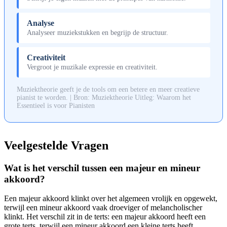
Analyse
Analyseer muziekstukken en begrijp de structuur.
Creativiteit
Vergroot je muzikale expressie en creativiteit.
Muziektheorie geeft je de tools om een betere en meer creatieve
pianist te worden. | Bron: Muziektheorie Uitleg: Waarom het
Essentieel is voor Pianisten
Veelgestelde Vragen
Wat is het verschil tussen een majeur en mineur
akkoord?
Een majeur akkoord klinkt over het algemeen vrolijk en opgewekt,
terwijl een mineur akkoord vaak droeviger of melancholischer
klinkt. Het verschil zit in de terts: een majeur akkoord heeft een
grote terts, terwijl een mineur akkoord een kleine terts heeft.