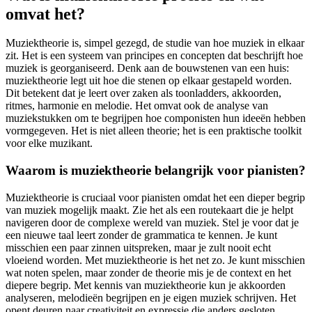
omvat het?
Muziektheorie is, simpel gezegd, de studie van hoe muziek in elkaar
zit. Het is een systeem van principes en concepten dat beschrijft hoe
muziek is georganiseerd. Denk aan de bouwstenen van een huis:
muziektheorie legt uit hoe die stenen op elkaar gestapeld worden.
Dit betekent dat je leert over zaken als toonladders, akkoorden,
ritmes, harmonie en melodie. Het omvat ook de analyse van
muziekstukken om te begrijpen hoe componisten hun ideeën hebben
vormgegeven. Het is niet alleen theorie; het is een praktische toolkit
voor elke muzikant.
Waarom is muziektheorie belangrijk voor pianisten?
Muziektheorie is cruciaal voor pianisten omdat het een dieper begrip
van muziek mogelijk maakt. Zie het als een routekaart die je helpt
navigeren door de complexe wereld van muziek. Stel je voor dat je
een nieuwe taal leert zonder de grammatica te kennen. Je kunt
misschien een paar zinnen uitspreken, maar je zult nooit echt
vloeiend worden. Met muziektheorie is het net zo. Je kunt misschien
wat noten spelen, maar zonder de theorie mis je de context en het
diepere begrip. Met kennis van muziektheorie kun je akkoorden
analyseren, melodieën begrijpen en je eigen muziek schrijven. Het
opent deuren naar creativiteit en expressie die anders gesloten