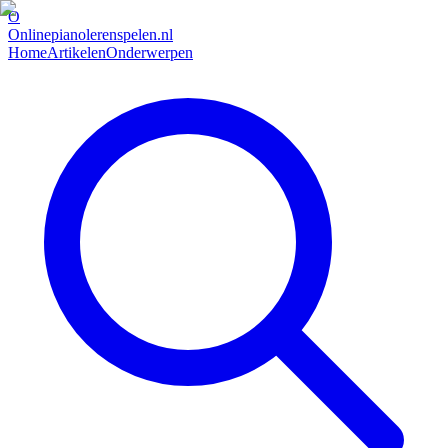
O
Onlinepianolerenspelen.nl
Home
Artikelen
Onderwerpen