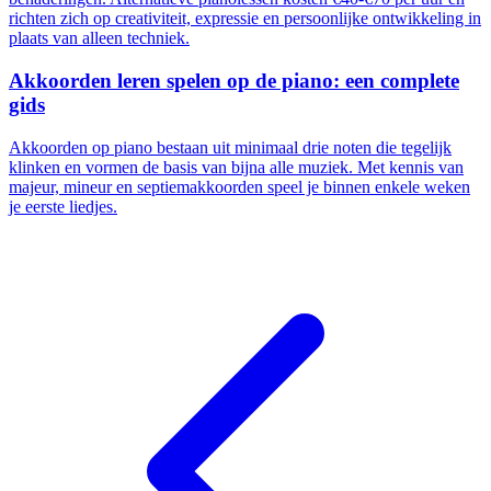
richten zich op creativiteit, expressie en persoonlijke ontwikkeling in
plaats van alleen techniek.
Akkoorden leren spelen op de piano: een complete
gids
Akkoorden op piano bestaan uit minimaal drie noten die tegelijk
klinken en vormen de basis van bijna alle muziek. Met kennis van
majeur, mineur en septiemakkoorden speel je binnen enkele weken
je eerste liedjes.