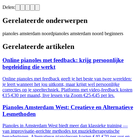
Delen:
Gerelateerde onderwerpen
pianoles amsterdam noord
pianoles amsterdam noord beginners
Gerelateerde artikelen
Online pianoles met feedback: krijg persoonlijke
begeleiding die werkt
Online pianoles met feedback geeft je het beste van twee werelden:
je leert wanneer het jou uitkomt, maar krijgt wel persoonlijke
correcties op je speeltechniek. Platforms met video-feedback kosten
€15-€30 per maand, live lessen via Zoom €25-€45 per les.
Pianoles Amsterdam West: Creatieve en Alternatieve
Lesmethoden
Pianoles in Amsterdam West biedt meer dan klassieke training —
van improvisatie-gerichte methodes tot muziektherapeutische
benaderingen. Alternatieve pianolessen kosten €40-€70 per uur en