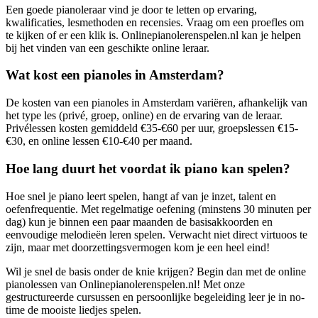
Een goede pianoleraar vind je door te letten op ervaring,
kwalificaties, lesmethoden en recensies. Vraag om een proefles om
te kijken of er een klik is. Onlinepianolerenspelen.nl kan je helpen
bij het vinden van een geschikte online leraar.
Wat kost een pianoles in Amsterdam?
De kosten van een pianoles in Amsterdam variëren, afhankelijk van
het type les (privé, groep, online) en de ervaring van de leraar.
Privélessen kosten gemiddeld €35-€60 per uur, groepslessen €15-
€30, en online lessen €10-€40 per maand.
Hoe lang duurt het voordat ik piano kan spelen?
Hoe snel je piano leert spelen, hangt af van je inzet, talent en
oefenfrequentie. Met regelmatige oefening (minstens 30 minuten per
dag) kun je binnen een paar maanden de basisakkoorden en
eenvoudige melodieën leren spelen. Verwacht niet direct virtuoos te
zijn, maar met doorzettingsvermogen kom je een heel eind!
Wil je snel de basis onder de knie krijgen? Begin dan met de online
pianolessen van Onlinepianolerenspelen.nl! Met onze
gestructureerde cursussen en persoonlijke begeleiding leer je in no-
time de mooiste liedjes spelen.