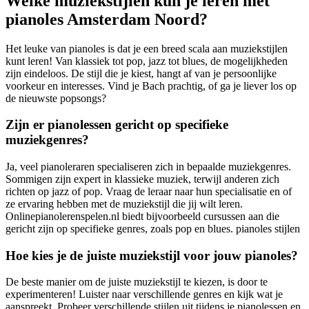
Welke muziekstijlen kun je leren met
pianoles Amsterdam Noord?
Het leuke van pianoles is dat je een breed scala aan muziekstijlen
kunt leren! Van klassiek tot pop, jazz tot blues, de mogelijkheden
zijn eindeloos. De stijl die je kiest, hangt af van je persoonlijke
voorkeur en interesses. Vind je Bach prachtig, of ga je liever los op
de nieuwste popsongs?
Zijn er pianolessen gericht op specifieke
muziekgenres?
Ja, veel pianoleraren specialiseren zich in bepaalde muziekgenres.
Sommigen zijn expert in klassieke muziek, terwijl anderen zich
richten op jazz of pop. Vraag de leraar naar hun specialisatie en of
ze ervaring hebben met de muziekstijl die jij wilt leren.
Onlinepianolerenspelen.nl biedt bijvoorbeeld cursussen aan die
gericht zijn op specifieke genres, zoals pop en blues. pianoles stijlen
Hoe kies je de juiste muziekstijl voor jouw pianoles?
De beste manier om de juiste muziekstijl te kiezen, is door te
experimenteren! Luister naar verschillende genres en kijk wat je
aanspreekt. Probeer verschillende stijlen uit tijdens je pianolessen en